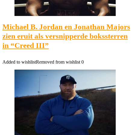
Michael B. Jordan en Jonathan Majors
zien eruit als versnipperde bokssterren
in “Creed III”
Added to wishlist
Removed from wishlist
0