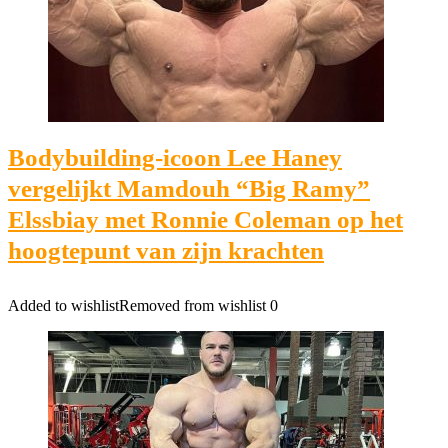
Bodybuilding-icoon Lee Haney
vergelijkt Mamdouh “Big Ramy”
Elssbiay met Ronnie Coleman op het
hoogtepunt van zijn krachten
Added to wishlist
Removed from wishlist
0