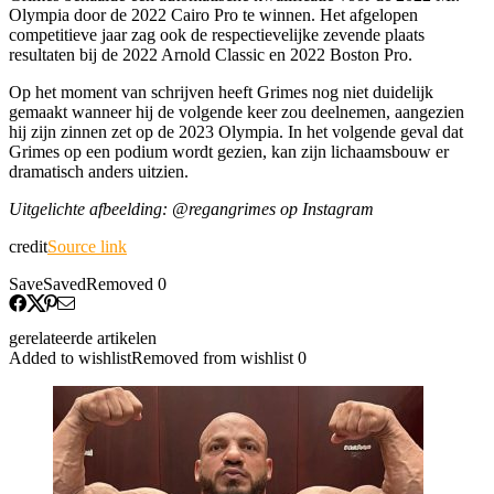
Olympia door de 2022 Cairo Pro te winnen. Het afgelopen
competitieve jaar zag ook de respectievelijke zevende plaats
resultaten bij de 2022 Arnold Classic en 2022 Boston Pro.
Op het moment van schrijven heeft Grimes nog niet duidelijk
gemaakt wanneer hij de volgende keer zou deelnemen, aangezien
hij zijn zinnen zet op de 2023 Olympia. In het volgende geval dat
Grimes op een podium wordt gezien, kan zijn lichaamsbouw er
dramatisch anders uitzien.
Uitgelichte afbeelding: @regangrimes op Instagram
credit
Source link
Save
Saved
Removed
0
gerelateerde artikelen
Added to wishlist
Removed from wishlist
0