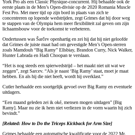
York Pro als een Classic Physique-concurrent. Hij behaalde ook de
eerste plaats in de Men’s Open-divisie op de 2020 Romania Muscle
Fest Pro. Met meer tijd op zijn bord in plaats van zich te
concentreren op lopende wedstrijden, zegt Grimes dat hij door weg
te stappen van de Olympia hem meer flexibiliteit zal geven om zijn
lichaamsbouw voor de toekomst te verbeteren.
Ondertussen was Šarčev openhartig en zei hij dat hij niet geloofde
dat Grimes de juiste maat had om gevestigde Men’s Open-sterren
zoals Mamdouh “Big Ramy” Ellsbiay, Brandon Curry, Nick Walker,
Hunter Labrada en Hadi Choopan te verslaan.
“Het is nog steeds een spierwedstrijd – het maakt niet uit wat we
zeggen”, zegt Sarcev. “Als je naast ‘Big Ramy’ staat, moet je maat
hebben. En als hij die niet heeft, wordt hij overklast.”
Cutler herhaalde een soortgelijk gevoel over Big Ramy en eventuele
uitdagers.
“Een maand geleden zei ik oké, mensen mogen uitdagen” [Big
Ramy]. Maar nu zie ik hem niet verliezen in de vorm waarin hij zich
bevindt.”
[Related: How to Do the Triceps Kickback for Arm Size]
Grimes behaalde een automatische kwalificatie voor de 2022 Mr.