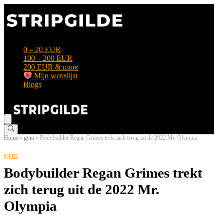
0 – 20 EUR
100 – 200 EUR
200 EUR & more
Mijn wenslijst
Blogs
Home
»
gym
»
Bodybuilder Regan Grimes trekt zich terug uit de 2022 Mr. Olympia
gym
Bodybuilder Regan Grimes trekt
zich terug uit de 2022 Mr.
Olympia