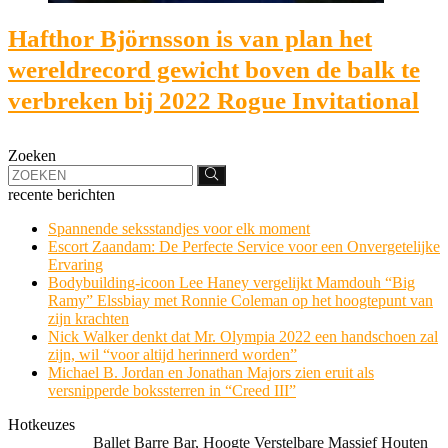
Hafthor Björnsson is van plan het
wereldrecord gewicht boven de balk te
verbreken bij 2022 Rogue Invitational
Zoeken
recente berichten
Spannende seksstandjes voor elk moment
Escort Zaandam: De Perfecte Service voor een Onvergetelijke
Ervaring
Bodybuilding-icoon Lee Haney vergelijkt Mamdouh “Big
Ramy” Elssbiay met Ronnie Coleman op het hoogtepunt van
zijn krachten
Nick Walker denkt dat Mr. Olympia 2022 een handschoen zal
zijn, wil “voor altijd herinnerd worden”
Michael B. Jordan en Jonathan Majors zien eruit als
versnipperde bokssterren in “Creed III”
Hotkeuzes
Ballet Barre Bar, Hoogte Verstelbare Massief Houten