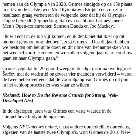
nemen aan de Olympia van 2023. Grimes eindigde op de 15e plaats
in elk van de laatste twee Mr. Olympia-wedstrijden en zou zijn
resultaten graag verbeteren de volgende keer dat hij de Olympia-
etappe betreedt. (Opmerking: Šarčev coacht ook Grimes’ mede
Men’s Open-concurrenten Samson Dauda en Joe Mackey.)
“Ik wil echt in de top vijf komen, en ik denk niet dat ik er op dit
moment gewoon nog niet ben”, zegt Grimes. “Dus dit jaar hebben
we besloten om het uit te doen en dit ritme van het aantrekken van
het weefsel voort te zetten, en we zullen volgend jaar naar een show
gaan en naar Olympia gaan.”
Grimes zegt dat hij 295 pond weegt in de clip, maar na overleg met
Šarčev met de wedstrijd ongeveer vier maanden verwijderd – waren
de twee het erover eens dat de vooruitgang van Grimes op dit punt
in het aanloopproces niet was waar ze wilden.
[Related: How to Do the Reverse Crunch for Strong, Well-
Developed Abs]
In de afgelopen jaren was Grimes een vaste waarde in de
competitieve bodybuildingscene.
Volgens
NPC-nieuws online
, naast andere opmerkelijke optredens,
afgezien van de laatste twee Olympia’s, won Grimes de 2018 New