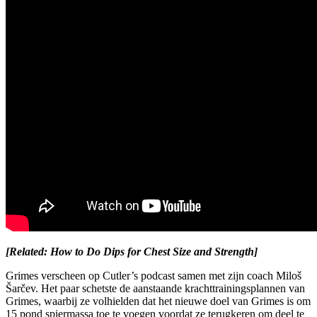
[Related: How to Do Dips for Chest Size and Strength]
Grimes verscheen op Cutler’s podcast samen met zijn coach Miloš
Šarčev. Het paar schetste de aanstaande krachttrainingsplannen van
Grimes, waarbij ze volhielden dat het nieuwe doel van Grimes is om
15 pond spiermassa toe te voegen voordat ze terugkeren om deel te