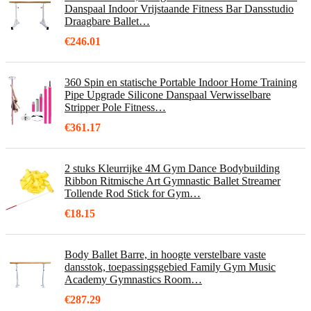
Danspaal Indoor Vrijstaande Fitness Bar Dansstudio
Draagbare Ballet…
€
246.01
360 Spin en statische Portable Indoor Home Training
Pipe Upgrade Silicone Danspaal Verwisselbare
Stripper Pole Fitness…
€
361.17
2 stuks Kleurrijke 4M Gym Dance Bodybuilding
Ribbon Ritmische Art Gymnastic Ballet Streamer
Tollende Rod Stick for Gym…
€
18.15
Body Ballet Barre, in hoogte verstelbare vaste
dansstok, toepassingsgebied Family Gym Music
Academy Gymnastics Room…
€
287.29