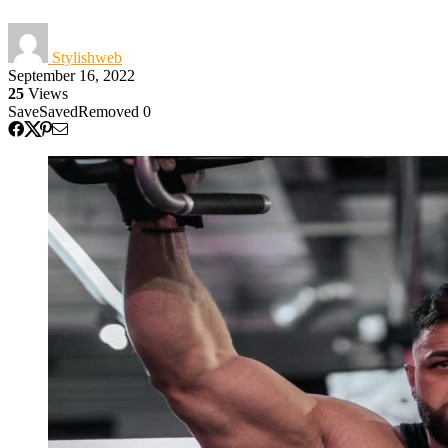
Stylishweb
September 16, 2022
25
Views
Save
Saved
Removed
0