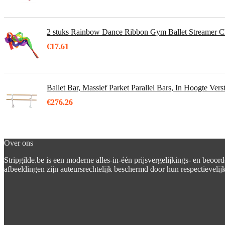
2 stuks Rainbow Dance Ribbon Gym Ballet Streamer
€
17.61
Ballet Bar, Massief Parket Parallel Bars, In Hoogte Vers
€
276.26
Over ons
Stripgilde.be is een moderne alles-in-één prijsvergelijkings- en beoor
afbeeldingen zijn auteursrechtelijk beschermd door hun respectievelijk