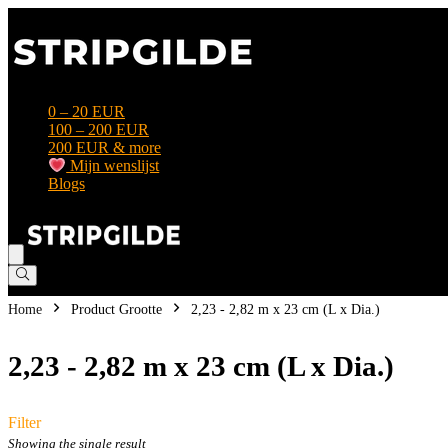
0 – 20 EUR
100 – 200 EUR
200 EUR & more
Mijn wenslijst
Blogs
Home
Product Grootte
‎2,23 - 2,82 m x 23 cm (L x Dia.)
‎2,23 - 2,82 m x 23 cm (L x Dia.)
Filter
Showing the single result